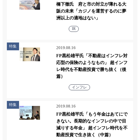
橋下徹氏 府と市の対立が薄れる大
阪の未来「カジノを運営するのに夢
洲以上の適地はない」
IR
特集
2019.08.16
FP黒松雄平氏「不動産はインフレ対
応型の保険のようなもの」 超インフ
レ時代を不動産投資で勝ち抜く（後
篇）
インフレ
特集
2019.08.16
FP黒松雄平氏「もう年金はあてにで
きない。長期的なインフレの中で目
減りする年金」 超インフレ時代を不
動産投資で生き抜く（中篇）